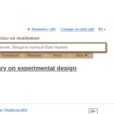
Запомнить сайт
Словарь на свой сайт
RU
едии на Академике
Толкования
Переводы
Книги
Игры ⚽
ary on experimental design
ка
,
Реклама на сайте
18+