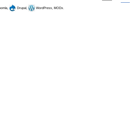
omla,
Drupal,
WordPress, MODx.