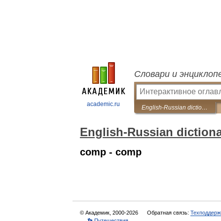
Словари и энциклоп
academic.ru
English-Russian dictionary on experimental design
English-Russian diction
comp - comp
© Академик, 2000-2026
Обратная связь:
Техподдерж
👣 Путешествия